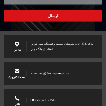
ارسال
پلاک 3789، جاده شوشان، منطقه وکسینگ، شهر هوژو،
استان ژجیانگ، چین
نشانی
susanmeng@ricitepump.com
پست الکترونیک
0086-572-2171515
تلفن