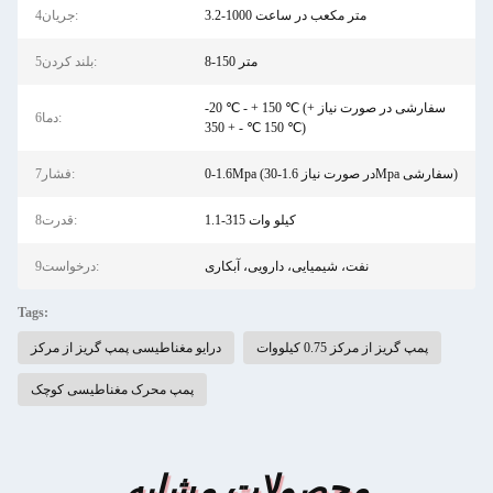
3.2-1000 متر مکعب در ساعت
4جریان:
8-150 متر
5بلند کردن:
-20 ℃ - + 150 ℃ (سفارشی در صورت نیاز +
6دما:
150 ℃ - + 350 ℃)
0-1.6Mpa (در صورت نیاز 1.6-30Mpa سفارشی)
7فشار:
1.1-315 کیلو وات
8قدرت:
نفت، شیمیایی، دارویی، آبکاری
9درخواست:
Tags:
پمپ گریز از مرکز 0.75 کیلووات
درایو مغناطیسی پمپ گریز از مرکز
پمپ محرک مغناطیسی کوچک
محصولات مشابه