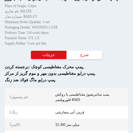
Place of Origin: China
نام تجاری: RICITE
شماره مدل: RMD-FT
Minimum Order Quantity: 1 set
Packaging Details: WOODEN CASE
Delivery Time: 5-8 work dayes
Payment Terms: T/T, L/C
Supply Ability: 5 sets per day
شرح
جزئیات
,
پمپ محرک مغناطیسی کوچک
برجسته کردن:
,
پمپ درایو مغناطیسی بدون مهر و موم گریز از مرکز
پمپ درایو ماگ فولاد ضد زنگ
پمپ سانتریفیوژ مغناطیسی با روکش
1نام محصول:
فلوروپلیمر RMD
قرمز، آبی سفارشی
2رنگ:
32-300 میلی متر
3کالیبر: