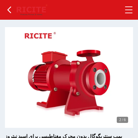
2
/
6
پمپ سنتریگوگال بدون محرک مغناطیسی برای اسید نیتروز