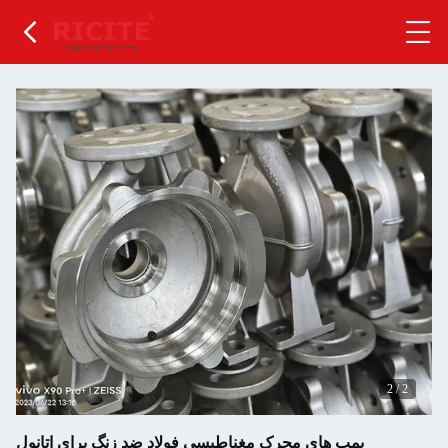
2
/
2
پمپ های محرک مغناطیسی فولاد ضد زنگ برای اتانول