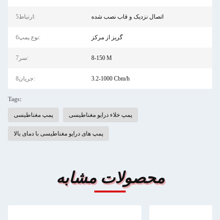
اتصال نزدیک و قاب نصب شده
5ارتباط:
گریز از مرکز
6نوع پمپ:
8-150 M
7سر:
3.2-1000 Cbm/h
8جریان:
Tags:
پمپ خلاء درایو مغناطیسی
پمپ مغناطیسی
پمپ های درایو مغناطیسی با دمای بالا
محصولات مشابه