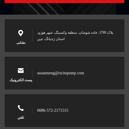
پلاک 3789، جاده شوشان، منطقه وکسینگ، شهر هوژو،
استان ژجیانگ، چین
نشانی
susanmeng@ricitepump.com
پست الکترونیک
0086-572-2171515
تلفن