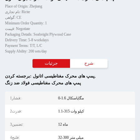
Place of Origin: Zhejiang
نام تجاری: Ricite
گواهی: CE
Minimum Order Quantity: 1
قیمت: Negotiate
Packaging Details: Seafreight Plywood Case
Delivery Time: 5-8 workdays
Payment Terms: T/T, L/C
Supply Ability: 200 sets/day
شرح
جزئیات
,
پمپ های محرک مغناطیسی اتانول
برجسته کردن:
پمپ های محرک مغناطیسی فولاد ضد زنگ
0-1.6 مگاپاسکال
1فشار:
1.1-315 کیلو وات
2قدرت:
12 ماه
3تضمین:
32-300 میلی متر
4فلنج: